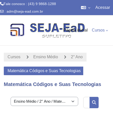
Fale conosco : (43) 9 9868-1288
Acessar
:
adm@seja-ead.com.br
Ir para o conteúdo principal
Página inicial
Cursos
Cursos
Ensino Médio
2° Ano
Matemática Códigos e Suas Tecnologias
Matemática Códigos e Suas Tecnologias
Buscar curs
Categorias de Cursos
Buscar cur