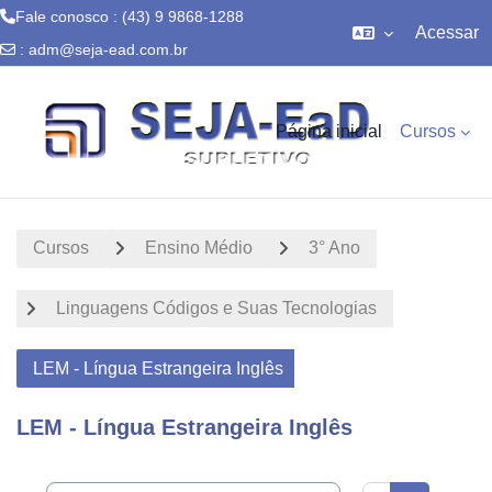
Fale conosco : (43) 9 9868-1288
Acessar
:
adm@seja-ead.com.br
Ir para o conteúdo principal
Página inicial
Cursos
Cursos
Ensino Médio
3° Ano
Linguagens Códigos e Suas Tecnologias
LEM - Língua Estrangeira Inglês
LEM - Língua Estrangeira Inglês