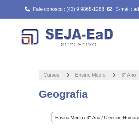
Fale conosco : (43) 9 9868-1288
E-mail
:
ad
Ir para o conteúdo principal
Cursos
Ensino Médio
3° Ano
Geografia
Categorias de Cursos