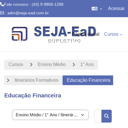
Fale conosco : (43) 9 9868-1288
Acessar
:
adm@seja-ead.com.br
Ir para o conteúdo principal
Página inicial
Cursos
Cursos
Ensino Médio
1° Ano
Itinerários Formativos
Educação Financeira
Educação Financeira
Buscar curs
Categorias de Cursos
Buscar cur