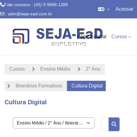
Fale conosco : (43) 9 9868-1288
Acessar
:
adm@seja-ead.com.br
Ir para o conteúdo principal
Página inicial
Cursos
Cursos
Ensino Médio
2° Ano
Itinerários Formativos
Cultura Digital
Cultura Digital
Buscar curs
Categorias de Cursos
Buscar cur